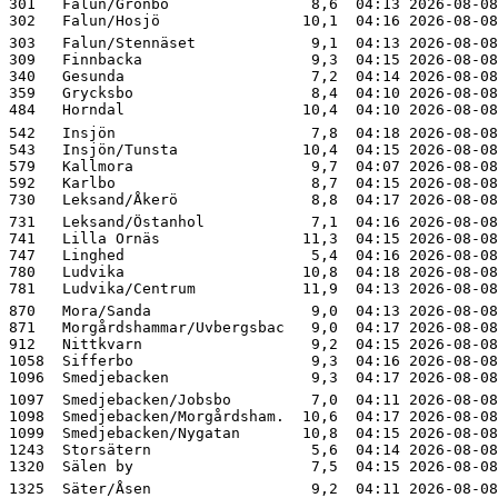
301   Falun/Grönbo                8,6  04:13 2026-08-08
303   Falun/Stennäset             9,1  04:13 2026-08-08
309   Finnbacka                   9,3  04:15 2026-08-08
340   Gesunda                     7,2  04:14 2026-08-08
359   Grycksbo                    8,4  04:10 2026-08-08
542   Insjön                      7,8  04:18 2026-08-08
543   Insjön/Tunsta              10,4  04:15 2026-08-08
579   Kallmora                    9,7  04:07 2026-08-08
592   Karlbo                      8,7  04:15 2026-08-08
731   Leksand/Östanhol            7,1  04:16 2026-08-08
741   Lilla Ornäs                11,3  04:15 2026-08-08
747   Linghed                     5,4  04:16 2026-08-08
780   Ludvika                    10,8  04:18 2026-08-08
870   Mora/Sanda                  9,0  04:13 2026-08-08
871   Morgårdshammar/Uvbergsbac   9,0  04:17 2026-08-08
912   Nittkvarn                   9,2  04:15 2026-08-08
1058  Sifferbo                    9,3  04:16 2026-08-08
1097  Smedjebacken/Jobsbo         7,0  04:11 2026-08-08
1098  Smedjebacken/Morgårdsham.  10,6  04:17 2026-08-08
1099  Smedjebacken/Nygatan       10,8  04:15 2026-08-08
1243  Storsätern                  5,6  04:14 2026-08-08
1325  Säter/Åsen                  9,2  04:11 2026-08-08