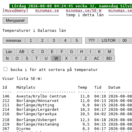
Lördag 2026-08-08 04:24:45 vecka 32, namnsdag Silvi
[Huvudmeny]
minomax.se
minomax.se/SE-W
minomax.se
   temp i detta län  
Temperaturer i Dalarnas län

 bocka i för att sortera på temperatur
Visar lista SE-W:

Id    Mätplats                  Temp   Tid   Datum     
----  ------------------------- -----  ----- ----------
146   Avesta/Krylbo Centrum      11,0  04:10 2026-08-08
212   Borlänge/Hönsarvet         11,0  04:13 2026-08-08
211   Borlänge/Hytting            9,9  04:15 2026-08-08
214   Borlänge/Lergärdet         10,3  04:17 2026-08-08
218   Borlänge/Uvberget          12,3  04:18 2026-08-08
219   Borlänge/Västanäng          9,5  04:15 2026-08-08
267   Djurmo                      8,3  04:17 2026-08-08