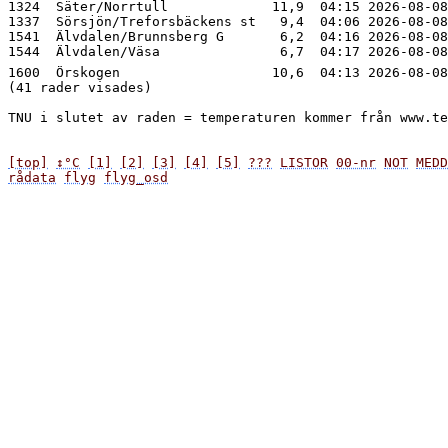
1324  Säter/Norrtull             11,9  04:15 2026-08-08
1337  Sörsjön/Treforsbäckens st   9,4  04:06 2026-08-08
1541  Älvdalen/Brunnsberg G       6,2  04:16 2026-08-08
1600  Örskogen                   10,6  04:13 2026-08-08
(41 rader visades)

TNU i slutet av raden = temperaturen kommer från www.te
[top]
↕°C
[1]
[2]
[3]
[4]
[5]
???
LISTOR
00-nr
NOT
MEDD
rådata
flyg
flyg_osd