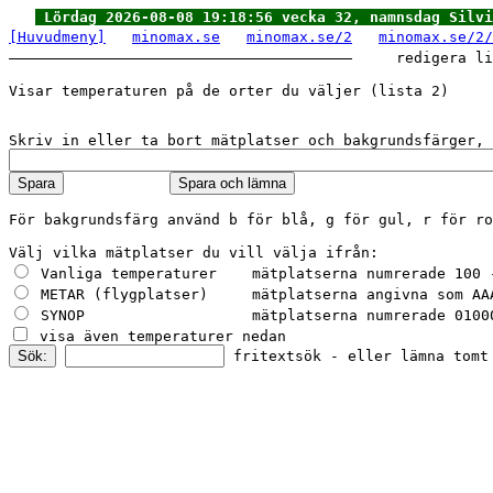
Lördag 2026-08-08 19:18:56 vecka 32, namnsdag Silvi
[Huvudmeny]
minomax.se
minomax.se/2
minomax.se/2/
     redigera li
Visar temperaturen på de orter du väljer (lista 2)     
För bakgrundsfärg använd b för blå, g för gul, r för ro
 fritextsök - eller lämna tomt