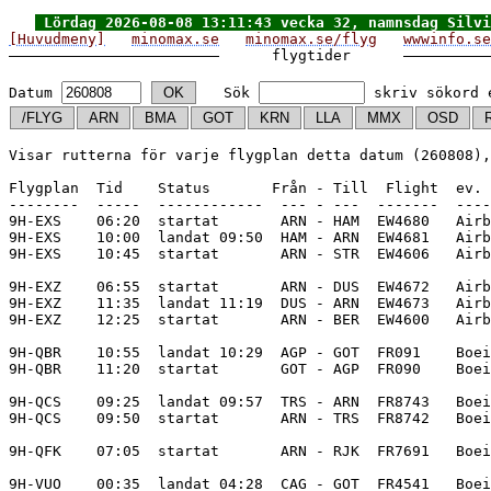
Lördag 2026-08-08 13:11:43 vecka 32, namnsdag Silvi
[Huvudmeny]
minomax.se
minomax.se/flyg
wwwinfo.se
      flygtider      
Datum 
   Sök 